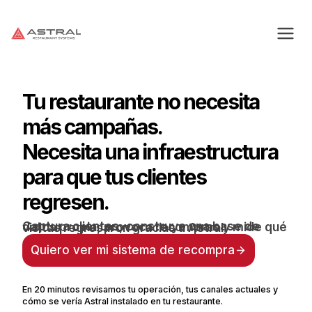
Saltar
al
contenido
Tu restaurante no necesita
más campañas.
Necesita una infraestructura
para que tus clientes
regresen.
Captura clientes, construye una base de datos propia, provoca recompras y mide qué visitas regresaron gracias a Astral.
Quiero ver mi sistema de recompra
En 20 minutos revisamos tu operación, tus canales actuales y
cómo se vería Astral instalado en tu restaurante.