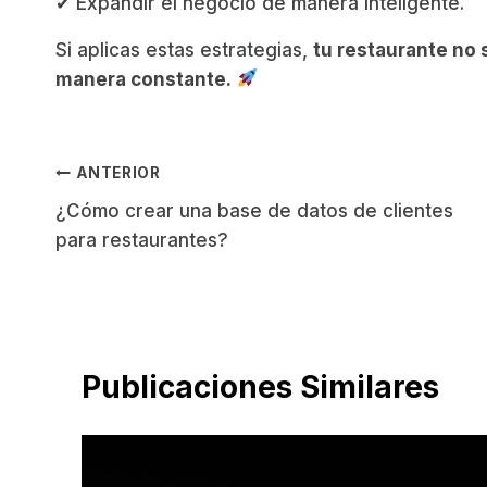
✔ Expandir el negocio de manera inteligente.
Si aplicas estas estrategias,
tu restaurante no 
manera constante.
Navegación
ANTERIOR
¿Cómo crear una base de datos de clientes
de
para restaurantes?
entradas
Publicaciones Similares