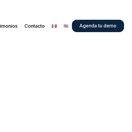
Agenda tu demo
timonios
Contacto