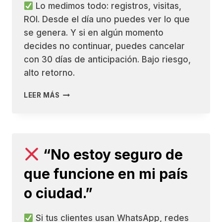
Lo medimos todo: registros, visitas,
ROI. Desde el día uno puedes ver lo que
se genera. Y si en algún momento
decides no continuar, puedes cancelar
con 30 días de anticipación. Bajo riesgo,
alto retorno.
LEER MÁS
“¿Y
SI
LO
CONTRATO
Y
“No estoy seguro de
NO
ME
que funcione en mi país
DA
RESULTADOS?”
o ciudad.”
Si tus clientes usan WhatsApp, redes