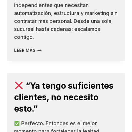
independientes que necesitan
automatización, estructura y marketing sin
contratar más personal. Desde una sola
sucursal hasta cadenas: escalamos
contigo.
LEER MÁS
“MI
RESTAURANTE
NO
ES
UNA
“Ya tengo suficientes
FRANQUICIA,
ESTO
clientes, no necesito
DEBE
SER
esto.”
PARA
NEGOCIOS
Perfecto. Entonces es el mejor
GRANDES.”
momento para fortalecer la lealtad,