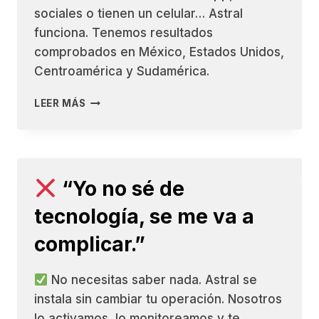
sociales o tienen un celular… Astral
funciona. Tenemos resultados
comprobados en México, Estados Unidos,
Centroamérica y Sudamérica.
LEER MÁS
“NO
ESTOY
SEGURO
DE
QUE
“Yo no sé de
FUNCIONE
EN
tecnología, se me va a
MI
PAÍS
complicar.”
O
CIUDAD.”
No necesitas saber nada. Astral se
instala sin cambiar tu operación. Nosotros
lo activamos, lo monitoreamos y te