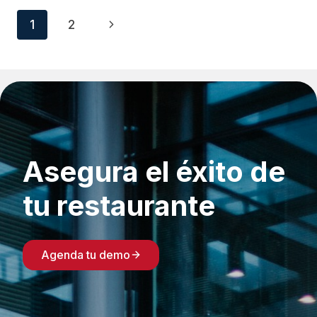
RESTAURANTES
Navegación
Siguiente
1
2
PUEDEN
USARLO?
de
página
página
Asegura el éxito de
tu restaurante
Agenda tu demo