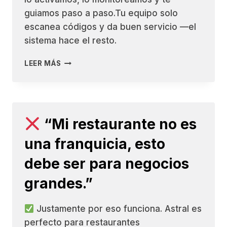
guiamos paso a paso.Tu equipo solo
escanea códigos y da buen servicio —el
sistema hace el resto.
LEER MÁS
“YO
NO
SÉ
DE
TECNOLOGÍA,
“Mi restaurante no es
SE
ME
una franquicia, esto
VA
A
debe ser para negocios
COMPLICAR.”
grandes.”
Justamente por eso funciona. Astral es
perfecto para restaurantes