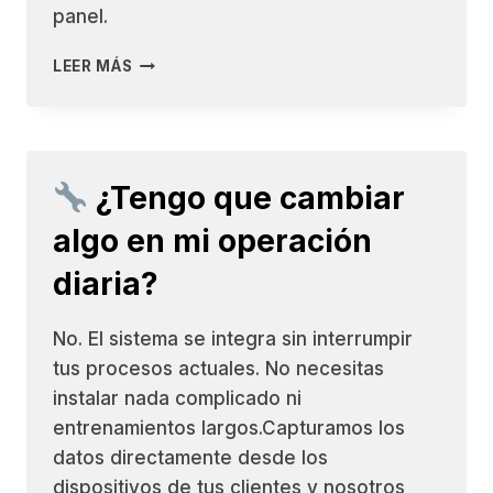
panel.
LEER MÁS
¿CÓMO
SÉ
SI
ESTO
VA
¿Tengo que cambiar
A
FUNCIONAR
algo en mi operación
PARA
MÍ?
diaria?
No. El sistema se integra sin interrumpir
tus procesos actuales. No necesitas
instalar nada complicado ni
entrenamientos largos.Capturamos los
datos directamente desde los
dispositivos de tus clientes y nosotros