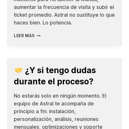
aumentar la frecuencia de visita y subir el
ticket promedio. Astral no sustituye lo que
haces bien. Lo potencia.
LEER MÁS
“YA
TENGO
SUFICIENTES
CLIENTES,
NO
¿Y si tengo dudas
NECESITO
ESTO.”
durante el proceso?
No estarás solo en ningún momento. El
equipo de Astral te acompaña de
principio a fin: instalación,
personalización, análisis, reuniones
mensuales, optimizaciones y soporte