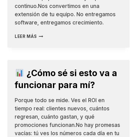
continuo.Nos convertimos en una
extensión de tu equipo. No entregamos
software, entregamos crecimiento.
LEER MÁS
¿Y
SI
TENGO
DUDAS
DURANTE
¿Cómo sé si esto va a
EL
PROCESO?
funcionar para mí?
Porque todo se mide. Ves el ROI en
tiempo real: clientes nuevos, cuántos
regresan, cuánto gastan, y qué
promociones funcionan.No hay promesas
vacías: tú ves los números cada día en tu