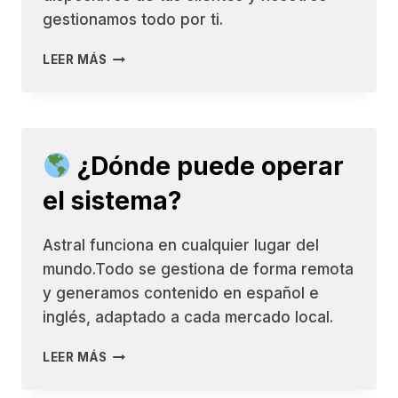
gestionamos todo por ti.
LEER MÁS
¿TENGO
QUE
CAMBIAR
ALGO
EN
¿Dónde puede operar
MI
OPERACIÓN
el sistema?
DIARIA?
Astral funciona en cualquier lugar del
mundo.Todo se gestiona de forma remota
y generamos contenido en español e
inglés, adaptado a cada mercado local.
LEER MÁS
¿DÓNDE
PUEDE